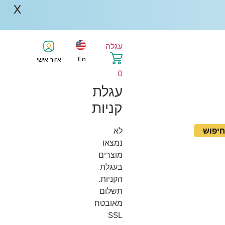
X
עגלה
En
אזור אישי
0
עגלת
קניות
יפוש
לא
נמצאו
מוצרים
בעגלת
הקניות.
תשלום
מאובטח
SSL